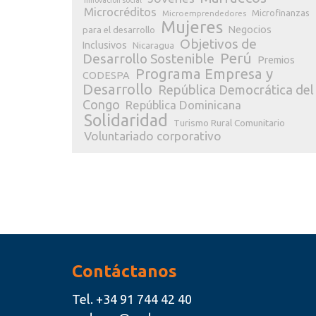
Innovación social
Microcréditos
Microfinanzas
Microemprendedores
Mujeres
Negocios
para el desarrollo
Objetivos de
Inclusivos
Nicaragua
Perú
Desarrollo Sostenible
Premios
Programa Empresa y
CODESPA
Desarrollo
República Democrática del
Congo
República Dominicana
Solidaridad
Turismo Rural Comunitario
Voluntariado corporativo
Contáctanos
Tel.
+34 91 744 42 40