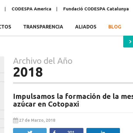
CODESPA America
Fundació CODESPA Catalunya
CTOS
TRANSPARENCIA
ALIADOS
BLOG
Archivo del Año
2018
Impulsamos la formación de la mesa
azúcar en Cotopaxi
27 de Marzo, 2018
Twittear
Compartir
Compartir