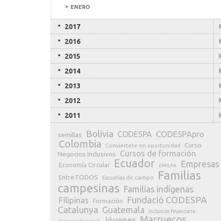
ENERO
2017
2016
2015
2014
2013
NUBE DE ETIQUETAS
2012
Angola
2011
AECID
Agricultores
Algas
Artesanías textiles
Banco de
AngolaHelpView.com
Bolivia
CODESPApro
CODESPA
semillas
Colombia
Curso
Conviértete en oportunidad
Cursos de formación
Negocios Inclusivos
Ecuador
Empresas
Economía Circular
EMILPA
Familias
EntreTODOS
Escuelas de campo
campesinas
Familias indígenas
Fundació CODESPA
Filipinas
Formación
Catalunya
Guatemala
Inclusión financiera
Marruecos
Jóvenes