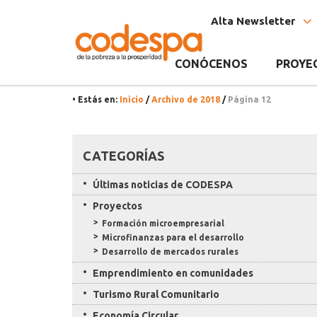
Archivo
CODESPA
Alta Newsletter
del
Año
CONÓCENOS
PROYE
2018
• Estás en:
Inicio
/
Archivo de 2018
/
Página 12
Recursos
CATEGORÍAS
Últimas noticias de CODESPA
Proyectos
Formación microempresarial
Microfinanzas para el desarrollo
Desarrollo de mercados rurales
Emprendimiento en comunidades
Turismo Rural Comunitario
Economía Circular