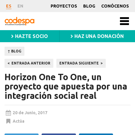
Noticia
ES
EN
PROYECTOS
BLOG
CONÓCENOS
CODESPA
Men
princ
HAZTE SOCIO
HAZ UNA DONACIÓN
↑ BLOG
Navegación
ENTRADA ANTERIOR
ENTRADA SIGUIENTE
de
Horizon One To One, un
entradas
proyecto que apuesta por una
integración social real
20 de Junio, 2017
Actúa