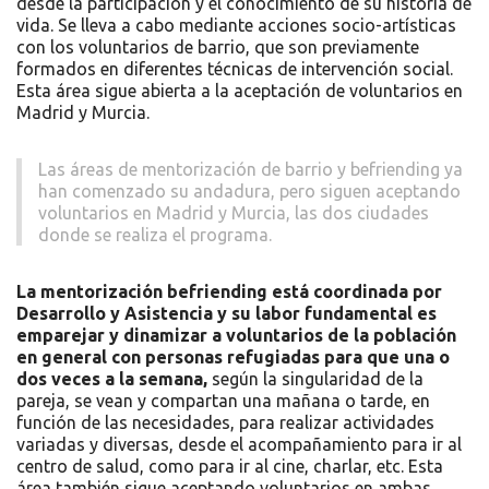
desde la participación y el conocimiento de su historia de
vida. Se lleva a cabo mediante acciones socio-artísticas
con los voluntarios de barrio, que son previamente
formados en diferentes técnicas de intervención social.
Esta área sigue abierta a la aceptación de voluntarios en
Madrid y Murcia.
Las áreas de mentorización de barrio y befriending ya
han comenzado su andadura, pero siguen aceptando
voluntarios en Madrid y Murcia, las dos ciudades
donde se realiza el programa.
La mentorización befriending está coordinada por
Desarrollo y Asistencia y su labor fundamental es
emparejar y dinamizar a voluntarios de la población
en general con personas refugiadas para que una o
dos veces a la semana,
según la singularidad de la
pareja, se vean y compartan una mañana o tarde, en
función de las necesidades, para realizar actividades
variadas y diversas, desde el acompañamiento para ir al
centro de salud, como para ir al cine, charlar, etc. Esta
área también sigue aceptando voluntarios en ambas