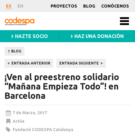
Noticia
ES
EN
PROYECTOS
BLOG
CONÓCENOS
CODESPA
Men
princ
HAZTE SOCIO
HAZ UNA DONACIÓN
↑ BLOG
Navegación
ENTRADA ANTERIOR
ENTRADA SIGUIENTE
de
¡Ven al preestreno solidario
entradas
“Mañana Empieza Todo”! en
Barcelona
7 de Marzo, 2017
Actúa
Fundació CODESPA Catalunya