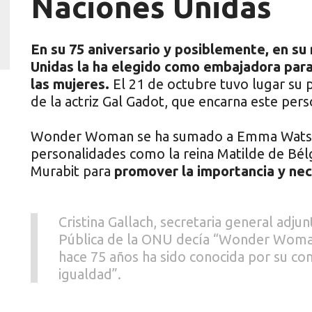
Naciones Unidas
En su 75 aniversario y posiblemente, en 
Unidas la ha elegido como embajadora para 
las mujeres.
El 21 de octubre tuvo lugar su p
de la actriz Gal Gadot, que encarna este pers
Wonder Woman se ha sumado a Emma Watson
personalidades como la reina Matilde de Bélgi
Murabit para
promover la importancia y nec
Cristina Gallach, secretaria general adj
Pública de la ONU decía “Wonder Woman
hace 75 años ha sido conocida por su comp
igualdad”.