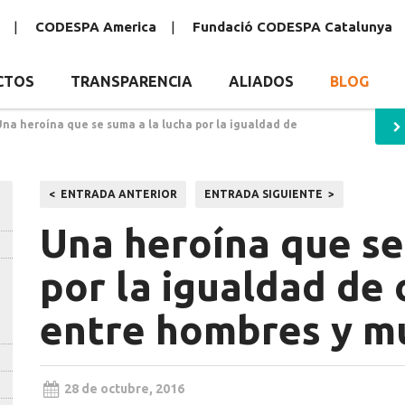
CODESPA America
Fundació CODESPA Catalunya
CTOS
TRANSPARENCIA
ALIADOS
BLOG
Una heroína que se suma a la lucha por la igualdad de
Navegación
ENTRADA ANTERIOR
ENTRADA SIGUIENTE
de
Una heroína que se
entradas
por la igualdad de
entre hombres y m
28 de octubre, 2016