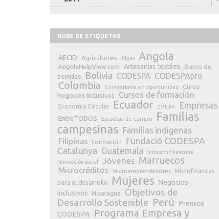
NUBE DE ETIQUETAS
Angola
AECID
Agricultores
Algas
Artesanías textiles
Banco de
AngolaHelpView.com
Bolivia
CODESPApro
CODESPA
semillas
Colombia
Curso
Conviértete en oportunidad
Cursos de formación
Negocios Inclusivos
Ecuador
Empresas
Economía Circular
EMILPA
Familias
EntreTODOS
Escuelas de campo
campesinas
Familias indígenas
Fundació CODESPA
Filipinas
Formación
Catalunya
Guatemala
Inclusión financiera
Marruecos
Jóvenes
Innovación social
Microcréditos
Microfinanzas
Microemprendedores
Mujeres
Negocios
para el desarrollo
Objetivos de
Inclusivos
Nicaragua
Perú
Desarrollo Sostenible
Premios
Programa Empresa y
CODESPA