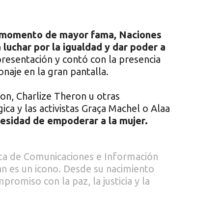
su momento de mayor fama, Naciones
luchar por la igualdad y dar poder a
resentación y contó con la presencia
onaje en la gran pantalla.
, Charlize Theron u otras
ca y las activistas Graça Machel o Alaa
esidad de empoderar a la mujer.
unta de Comunicaciones e Información
 es un icono. Desde su nacimiento
romiso con la paz, la justicia y la