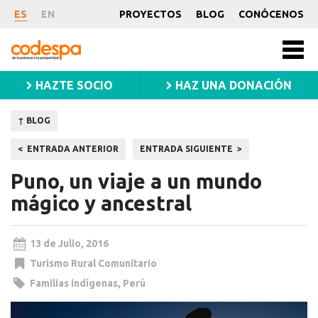
Noticia
ES
EN
PROYECTOS
BLOG
CONÓCENOS
CODESPA
Men
princ
HAZTE SOCIO
HAZ UNA DONACIÓN
↑ BLOG
Navegación
ENTRADA ANTERIOR
ENTRADA SIGUIENTE
de
Puno, un viaje a un mundo
entradas
mágico y ancestral
13 de Julio, 2016
Turismo Rural Comunitario
Familias indígenas
,
Perú