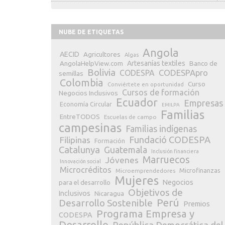
NUBE DE ETIQUETAS
Angola
AECID
Agricultores
Algas
Artesanías textiles
Banco de
AngolaHelpView.com
Bolivia
CODESPApro
CODESPA
semillas
Colombia
Curso
Conviértete en oportunidad
Cursos de formación
Negocios Inclusivos
Ecuador
Empresas
Economía Circular
EMILPA
Familias
EntreTODOS
Escuelas de campo
campesinas
Familias indígenas
Fundació CODESPA
Filipinas
Formación
Catalunya
Guatemala
Inclusión financiera
Marruecos
Jóvenes
Innovación social
Microcréditos
Microfinanzas
Microemprendedores
Mujeres
Negocios
para el desarrollo
Objetivos de
Inclusivos
Nicaragua
Perú
Desarrollo Sostenible
Premios
Programa Empresa y
CODESPA
Desarrollo