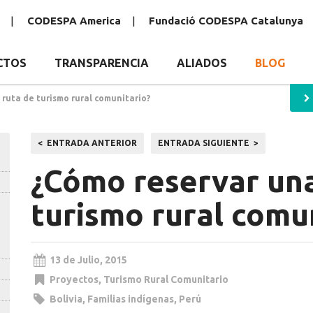
CODESPA America
Fundació CODESPA Catalunya
CTOS
TRANSPARENCIA
ALIADOS
BLOG
ruta de turismo rural comunitario?
Navegación
ENTRADA ANTERIOR
ENTRADA SIGUIENTE
de
¿Cómo reservar una
entradas
turismo rural comu
13 de Julio, 2015
Proyectos
,
Turismo Rural Comunitario
Bolivia
,
Familias indígenas
,
Perú