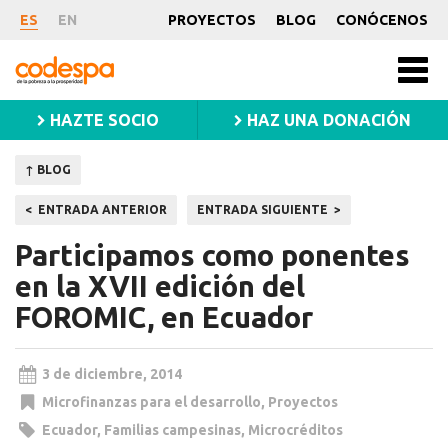
Noticia
ES
EN
PROYECTOS
BLOG
CONÓCENOS
CODESPA
Men
princ
HAZTE SOCIO
HAZ UNA DONACIÓN
↑ BLOG
Navegación
ENTRADA ANTERIOR
ENTRADA SIGUIENTE
de
Participamos como ponentes
entradas
en la XVII edición del
FOROMIC, en Ecuador
3 de diciembre, 2014
Microfinanzas para el desarrollo
,
Proyectos
Ecuador
,
Familias campesinas
,
Microcréditos