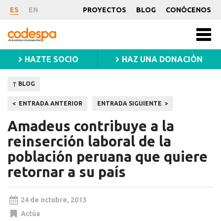
Noticia
ES
EN
PROYECTOS
BLOG
CONÓCENOS
CODESPA
Men
princ
HAZTE SOCIO
HAZ UNA DONACIÓN
↑ BLOG
Navegación
ENTRADA ANTERIOR
ENTRADA SIGUIENTE
de
Amadeus contribuye a la
entradas
reinserción laboral de la
población peruana que quiere
retornar a su país
24 de octubre, 2013
Actúa