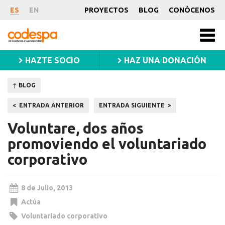
Noticia
ES
EN
PROYECTOS
BLOG
CONÓCENOS
CODESPA
Men
princ
HAZTE SOCIO
HAZ UNA DONACIÓN
↑ BLOG
Navegación
ENTRADA ANTERIOR
ENTRADA SIGUIENTE
de
Voluntare, dos años
entradas
promoviendo el voluntariado
corporativo
8 de Julio, 2013
Actúa
Voluntariado corporativo