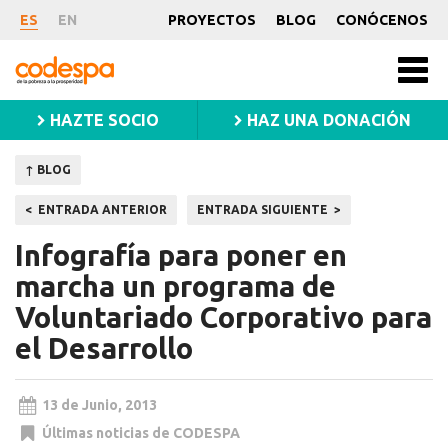
Noticia
ES
EN
PROYECTOS
BLOG
CONÓCENOS
CODESPA
Men
princ
HAZTE SOCIO
HAZ UNA DONACIÓN
↑ BLOG
Navegación
ENTRADA ANTERIOR
ENTRADA SIGUIENTE
de
Infografía para poner en
entradas
marcha un programa de
Voluntariado Corporativo para
el Desarrollo
13 de Junio, 2013
Últimas noticias de CODESPA