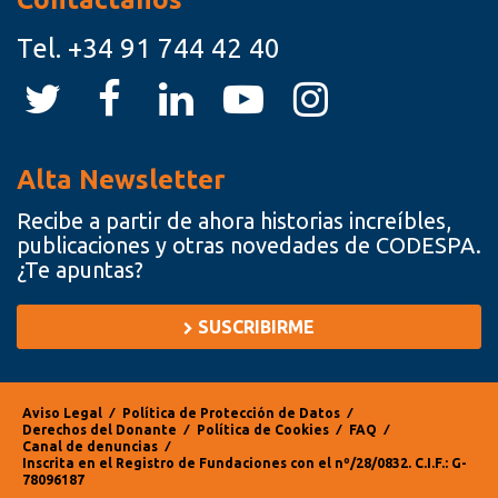
Tel.
+34 91 744 42 40
Alta Newsletter
Recibe a partir de ahora historias increíbles,
publicaciones y otras novedades de CODESPA.
¿Te apuntas?
SUSCRIBIRME
Aviso Legal
⁄
Política de Protección de Datos
⁄
Derechos del Donante
⁄
Política de Cookies
⁄
FAQ
⁄
Canal de denuncias
⁄
Inscrita en el Registro de Fundaciones con el nº/28/0832. C.I.F.: G-
78096187