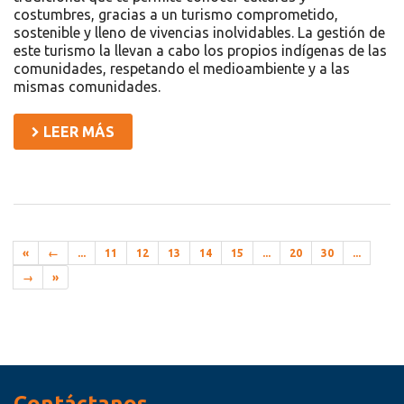
costumbres, gracias a un turismo comprometido,
sostenible y lleno de vivencias inolvidables. La gestión de
este turismo la llevan a cabo los propios indígenas de las
comunidades, respetando el medioambiente y a las
mismas comunidades.
LEER MÁS
«
←
...
11
12
13
14
15
...
20
30
...
→
»
Recursos
Contáctanos