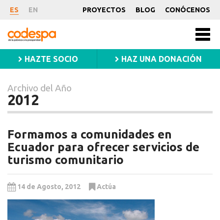
Archivo
ES
EN
PROYECTOS
BLOG
CONÓCENOS
del
CODESPA
Año
Men
princ
2012
HAZTE SOCIO
HAZ UNA DONACIÓN
Archivo del Año
2012
Formamos a comunidades en
Ecuador para ofrecer servicios de
turismo comunitario
14 de Agosto, 2012
Actúa