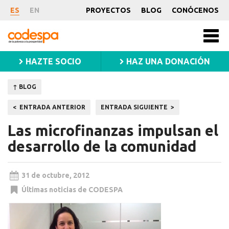
Noticia
ES
EN
PROYECTOS
BLOG
CONÓCENOS
CODESPA
Men
princ
HAZTE SOCIO
HAZ UNA DONACIÓN
↑ BLOG
Navegación
ENTRADA ANTERIOR
ENTRADA SIGUIENTE
de
Las microfinanzas impulsan el
entradas
desarrollo de la comunidad
31 de octubre, 2012
Últimas noticias de CODESPA