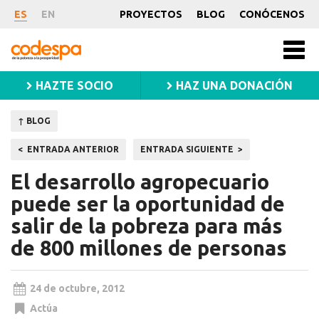
Noticia
ES
EN
PROYECTOS
BLOG
CONÓCENOS
CODESPA
Men
princ
HAZTE SOCIO
HAZ UNA DONACIÓN
↑ BLOG
Navegación
ENTRADA ANTERIOR
ENTRADA SIGUIENTE
de
El desarrollo agropecuario
entradas
puede ser la oportunidad de
salir de la pobreza para más
de 800 millones de personas
24 de octubre, 2012
Actúa