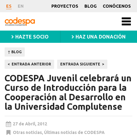
Noticia
ES
EN
PROYECTOS
BLOG
CONÓCENOS
CODESPA
Men
princ
HAZTE SOCIO
HAZ UNA DONACIÓN
↑ BLOG
Navegación
ENTRADA ANTERIOR
ENTRADA SIGUIENTE
de
CODESPA Juvenil celebrará un
entradas
Curso de Introducción para la
Cooperación al Desarrollo en
la Universidad Complutense
27 de Abril, 2012
Otras noticias
,
Últimas noticias de CODESPA