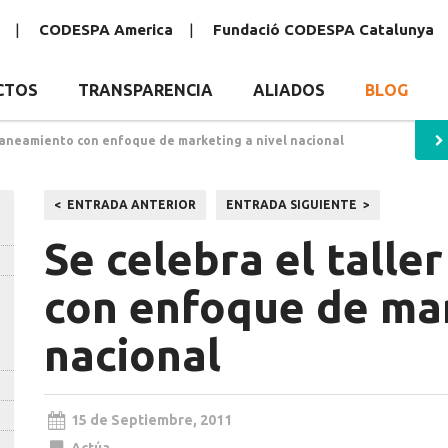
CODESPA America
Fundació CODESPA Catalunya
CTOS
TRANSPARENCIA
ALIADOS
BLOG
 saneamiento con enfoque de marketing a nivel nacional
Navegación
ENTRADA ANTERIOR
ENTRADA SIGUIENTE
de
Se celebra el talle
entradas
con enfoque de mar
nacional
15 de Septiembre, 2011