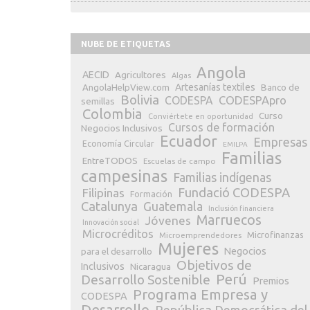
NUBE DE ETIQUETAS
Angola
AECID
Agricultores
Algas
Artesanías textiles
Banco de
AngolaHelpView.com
Bolivia
CODESPApro
CODESPA
semillas
Colombia
Curso
Conviértete en oportunidad
Cursos de formación
Negocios Inclusivos
Ecuador
Empresas
Economía Circular
EMILPA
Familias
EntreTODOS
Escuelas de campo
campesinas
Familias indígenas
Fundació CODESPA
Filipinas
Formación
Catalunya
Guatemala
Inclusión financiera
Marruecos
Jóvenes
Innovación social
Microcréditos
Microfinanzas
Microemprendedores
Mujeres
Negocios
para el desarrollo
Objetivos de
Inclusivos
Nicaragua
Perú
Desarrollo Sostenible
Premios
Programa Empresa y
CODESPA
Desarrollo