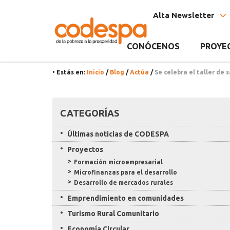
Noticia
CODESPA
Alta Newsletter
CONÓCENOS
PROYE
• Estás en:
Inicio
/
Blog
/
Actúa
/
Se celebra el taller de
Recursos
CATEGORÍAS
Últimas noticias de CODESPA
Proyectos
Formación microempresarial
Microfinanzas para el desarrollo
Desarrollo de mercados rurales
Emprendimiento en comunidades
Turismo Rural Comunitario
Economía Circular