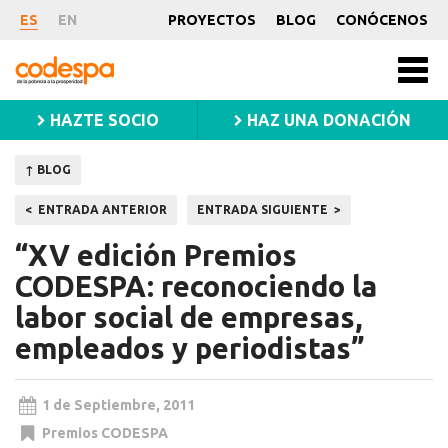
Noticia
ES
EN
PROYECTOS
BLOG
CONÓCENOS
CODESPA
Men
princ
HAZTE SOCIO
HAZ UNA DONACIÓN
↑ BLOG
Navegación
ENTRADA ANTERIOR
ENTRADA SIGUIENTE
de
“XV edición Premios
entradas
CODESPA: reconociendo la
labor social de empresas,
empleados y periodistas”
1 de Septiembre, 2011
Premios CODESPA