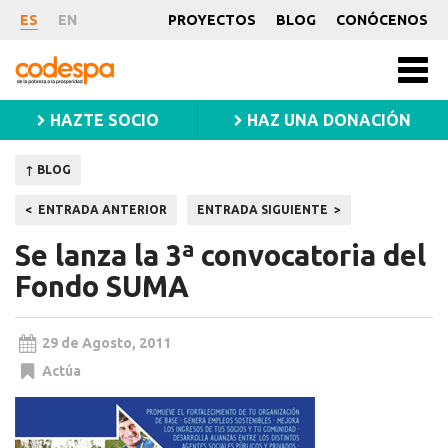
Noticia
ES
EN
PROYECTOS
BLOG
CONÓCENOS
CODESPA
Men
princ
HAZTE SOCIO
HAZ UNA DONACIÓN
↑ BLOG
Navegación
ENTRADA ANTERIOR
ENTRADA SIGUIENTE
de
Se lanza la 3ª convocatoria del
entradas
Fondo SUMA
29 de Agosto, 2011
Actúa