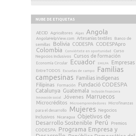
NUBE DE ETIQUETAS
Angola
AECID
Agricultores
Algas
Artesanías textiles
Banco de
AngolaHelpView.com
Bolivia
CODESPApro
CODESPA
semillas
Colombia
Curso
Conviértete en oportunidad
Cursos de formación
Negocios Inclusivos
Ecuador
Empresas
Economía Circular
EMILPA
Familias
EntreTODOS
Escuelas de campo
campesinas
Familias indígenas
Fundació CODESPA
Filipinas
Formación
Catalunya
Guatemala
Inclusión financiera
Marruecos
Jóvenes
Innovación social
Microcréditos
Microfinanzas
Microemprendedores
Mujeres
Negocios
para el desarrollo
Objetivos de
Inclusivos
Nicaragua
Perú
Desarrollo Sostenible
Premios
Programa Empresa y
CODESPA
Desarrollo