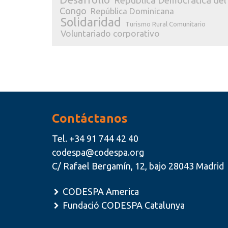
República Democrática del
Congo
República Dominicana
Solidaridad
Turismo Rural Comunitario
Voluntariado corporativo
Contáctanos
Tel.
+34 91 744 42 40
codespa@codespa.org
C/ Rafael Bergamín, 12, bajo 28043 Madrid
CODESPA America
Fundació CODESPA Catalunya