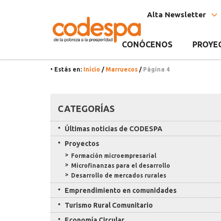
Etiqueta
CODESPA
Alta Newsletter
Marruecos
CONÓCENOS
PROYE
• Estás en:
Inicio
/
Marruecos
/
Página 4
Recursos
CATEGORÍAS
Últimas noticias de CODESPA
Proyectos
Formación microempresarial
Microfinanzas para el desarrollo
Desarrollo de mercados rurales
Emprendimiento en comunidades
Turismo Rural Comunitario
Economía Circular