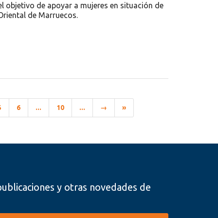
el objetivo de apoyar a mujeres en situación de
Oriental de Marruecos.
5
6
...
10
...
→
»
, publicaciones y otras novedades de