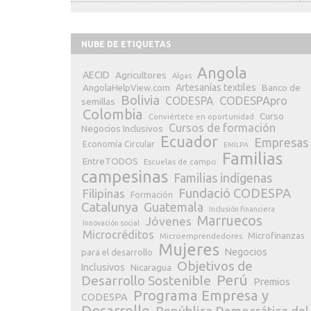
NUBE DE ETIQUETAS
Angola
AECID
Agricultores
Algas
Artesanías textiles
Banco de
AngolaHelpView.com
Bolivia
CODESPApro
CODESPA
semillas
Colombia
Curso
Conviértete en oportunidad
Cursos de formación
Negocios Inclusivos
Ecuador
Empresas
Economía Circular
EMILPA
Familias
EntreTODOS
Escuelas de campo
campesinas
Familias indígenas
Fundació CODESPA
Filipinas
Formación
Catalunya
Guatemala
Inclusión financiera
Marruecos
Jóvenes
Innovación social
Microcréditos
Microfinanzas
Microemprendedores
Mujeres
Negocios
para el desarrollo
Objetivos de
Inclusivos
Nicaragua
Perú
Desarrollo Sostenible
Premios
Programa Empresa y
CODESPA
Desarrollo