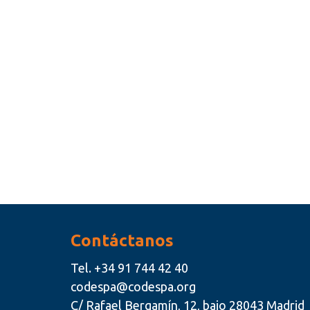
Contáctanos
Tel.
+34 91 744 42 40
codespa@codespa.org
C/ Rafael Bergamín, 12, bajo 28043 Madrid