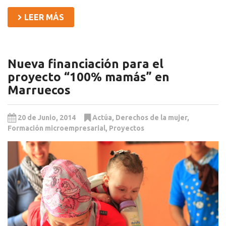
LEER MÁS
Nueva financiación para el
proyecto “100% mamás” en
Marruecos
20 de Junio, 2014
Actúa
,
Derechos de la mujer
,
Formación microempresarial
,
Proyectos