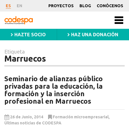
Etiqueta
ES
EN
PROYECTOS
BLOG
CONÓCENOS
Marruecos
CODESPA
Men
princ
HAZTE SOCIO
HAZ UNA DONACIÓN
Etiqueta
Marruecos
Seminario de alianzas público
privadas para la educación, la
formación y la inserción
profesional en Marruecos
26 de Junio, 2014
Formación microempresarial
,
Últimas noticias de CODESPA