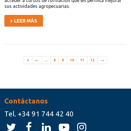
acceder a cursos de formación que les permita mejorar
sus actividades agropecuarias.
LEER MÁS
«
←
...
8
9
10
11
12
→
Recursos
Contáctanos
Tel.
+34 91 744 42 40