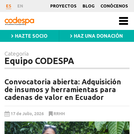
Categoría
ES
EN
PROYECTOS
BLOG
CONÓCENOS
Equipo
CODESPA
Men
CODESPA
princ
HAZTE SOCIO
HAZ UNA DONACIÓN
Categoría
Equipo CODESPA
Convocatoria abierta: Adquisición
de insumos y herramientas para
cadenas de valor en Ecuador
17 de Julio, 2026
RRHH