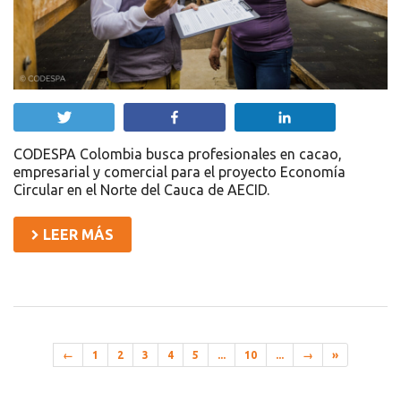
Twittear
Compartir
Compartir
CODESPA Colombia busca profesionales en cacao,
empresarial y comercial para el proyecto Economía
Circular en el Norte del Cauca de AECID.
LEER MÁS
←
1
2
3
4
5
...
10
...
→
»