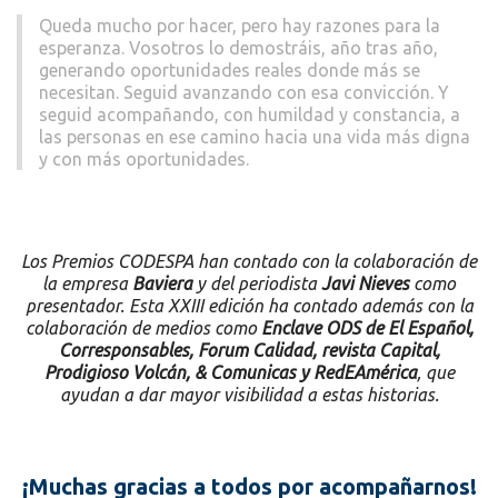
Queda mucho por hacer, pero hay razones para la
esperanza. Vosotros lo demostráis, año tras año,
generando oportunidades reales donde más se
necesitan. Seguid avanzando con esa convicción. Y
seguid acompañando, con humildad y constancia, a
las personas en ese camino hacia una vida más digna
y con más oportunidades.
Los Premios CODESPA han contado con la colaboración de
la empresa
Baviera
y del periodista
Javi Nieves
como
presentador. Esta XXIII edición ha contado además con la
colaboración de medios como
Enclave ODS de El Español,
Corresponsables, Forum Calidad, revista Capital,
Prodigioso Volcán, & Comunicas y RedEAmérica
, que
ayudan a dar mayor visibilidad a estas historias.
¡Muchas gracias a todos por acompañarnos!