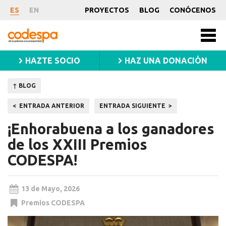
Noticia
ES
EN
PROYECTOS
BLOG
CONÓCENOS
CODESPA
Men
princ
HAZTE SOCIO
HAZ UNA DONACIÓN
↑ BLOG
Navegación
ENTRADA ANTERIOR
ENTRADA SIGUIENTE
de
¡Enhorabuena a los ganadores
entradas
de los XXIII Premios
CODESPA!
13 de Mayo, 2026
Premios CODESPA