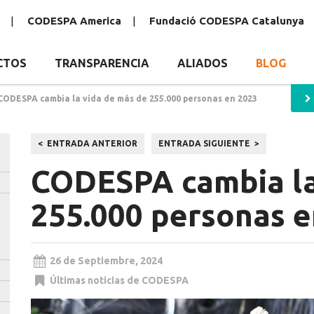
CODESPA America
Fundació CODESPA Catalunya
CTOS
TRANSPARENCIA
ALIADOS
BLOG
CODESPA cambia la vida de más de 255.000 personas en 2023
Navegación
ENTRADA ANTERIOR
ENTRADA SIGUIENTE
de
CODESPA cambia la
entradas
255.000 personas e
26 de Septiembre, 2024
Últimas noticias de CODESPA