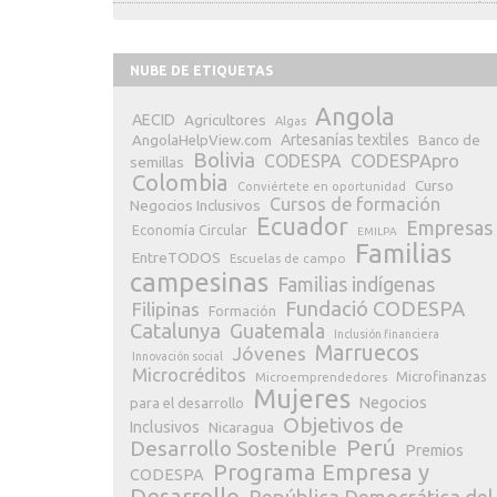
NUBE DE ETIQUETAS
Angola
AECID
Agricultores
Algas
Artesanías textiles
Banco de
AngolaHelpView.com
Bolivia
CODESPApro
CODESPA
semillas
Colombia
Curso
Conviértete en oportunidad
Cursos de formación
Negocios Inclusivos
Ecuador
Empresas
Economía Circular
EMILPA
Familias
EntreTODOS
Escuelas de campo
campesinas
Familias indígenas
Fundació CODESPA
Filipinas
Formación
Catalunya
Guatemala
Inclusión financiera
Marruecos
Jóvenes
Innovación social
Microcréditos
Microfinanzas
Microemprendedores
Mujeres
Negocios
para el desarrollo
Objetivos de
Inclusivos
Nicaragua
Perú
Desarrollo Sostenible
Premios
Programa Empresa y
CODESPA
Desarrollo