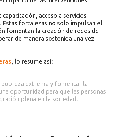
el impacto de las intervenciones.
 capacitación, acceso a servicios
. Estas fortalezas no solo impulsan el
én fomentan la creación de redes de
perar de manera sostenida una vez
eras
, lo resume así:
 pobreza extrema y fomentar la
una oportunidad para que las personas
gración plena en la sociedad.