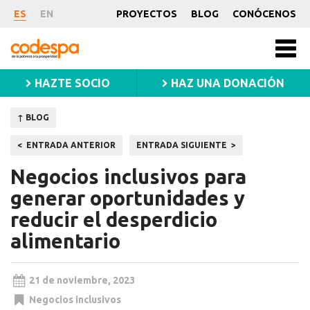
Noticia
ES
EN
PROYECTOS
BLOG
CONÓCENOS
CODESPA
Men
princ
HAZTE SOCIO
HAZ UNA DONACIÓN
↑ BLOG
Navegación
ENTRADA ANTERIOR
ENTRADA SIGUIENTE
de
Negocios inclusivos para
entradas
generar oportunidades y
reducir el desperdicio
alimentario
21 de noviembre, 2023
Negocios inclusivos