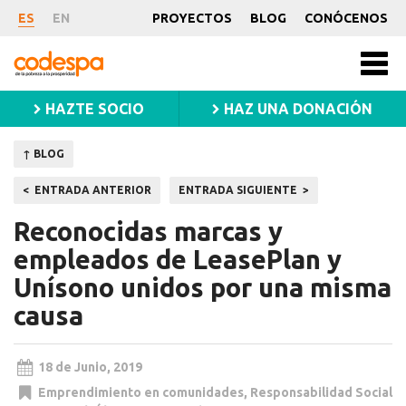
Noticia
ES
EN
PROYECTOS
BLOG
CONÓCENOS
CODESPA
Men
princ
HAZTE SOCIO
HAZ UNA DONACIÓN
↑ BLOG
Navegación
ENTRADA ANTERIOR
ENTRADA SIGUIENTE
de
Reconocidas marcas y
entradas
empleados de LeasePlan y
Unísono unidos por una misma
causa
18 de Junio, 2019
Emprendimiento en comunidades
,
Responsabilidad Social