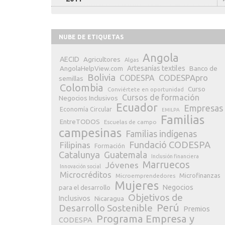
NUBE DE ETIQUETAS
Angola
AECID
Agricultores
Algas
Artesanías textiles
Banco de
AngolaHelpView.com
Bolivia
CODESPApro
CODESPA
semillas
Colombia
Curso
Conviértete en oportunidad
Cursos de formación
Negocios Inclusivos
Ecuador
Empresas
Economía Circular
EMILPA
Familias
EntreTODOS
Escuelas de campo
campesinas
Familias indígenas
Fundació CODESPA
Filipinas
Formación
Catalunya
Guatemala
Inclusión financiera
Marruecos
Jóvenes
Innovación social
Microcréditos
Microfinanzas
Microemprendedores
Mujeres
Negocios
para el desarrollo
Objetivos de
Inclusivos
Nicaragua
Perú
Desarrollo Sostenible
Premios
Programa Empresa y
CODESPA