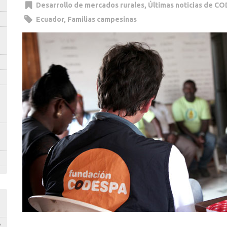
Desarrollo de mercados rurales
,
Últimas noticias de C
Ecuador
,
Familias campesinas