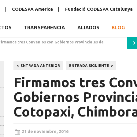
CODESPA America
Fundació CODESPA Catalunya
CTOS
TRANSPARENCIA
ALIADOS
BLOG
Firmamos tres Convenios con Gobiernos Provinciales de
Navegación
ENTRADA ANTERIOR
ENTRADA SIGUIENTE
de
Firmamos tres Con
entradas
Gobiernos Provinci
Cotopaxi, Chimbor
21 de noviembre, 2016