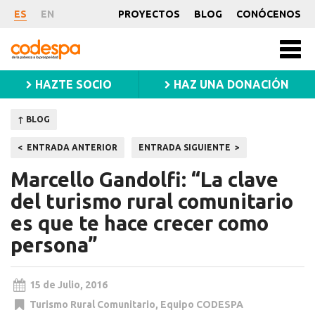
Noticia
ES
EN
PROYECTOS
BLOG
CONÓCENOS
CODESPA
Men
princ
HAZTE SOCIO
HAZ UNA DONACIÓN
↑ BLOG
Navegación
ENTRADA ANTERIOR
ENTRADA SIGUIENTE
de
Marcello Gandolfi: “La clave
entradas
del turismo rural comunitario
es que te hace crecer como
persona”
15 de Julio, 2016
Turismo Rural Comunitario
,
Equipo CODESPA