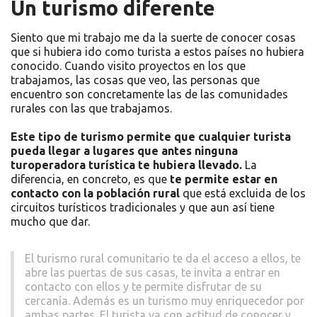
Un turismo diferente
Siento que mi trabajo me da la suerte de conocer cosas
que si hubiera ido como turista a estos países no hubiera
conocido. Cuando visito proyectos en los que
trabajamos, las cosas que veo, las personas que
encuentro son concretamente las de las comunidades
rurales con las que trabajamos.
Este tipo de turismo permite que cualquier turista
pueda llegar a lugares que antes ninguna
turoperadora turística te hubiera llevado.
La
diferencia, en concreto, es que
te permite estar en
contacto con la población rural
que está excluida de los
circuitos turísticos tradicionales y que aun así tiene
mucho que dar.
El turismo rural comunitario te da el acceso a ellos, te
abre las puertas de sus casas, te invita a entrar en
contacto con ellos y te permite disfrutar de su
cercanía. Además es un turismo muy enriquecedor por
ambas partes. El turista va con actitud de conocer y