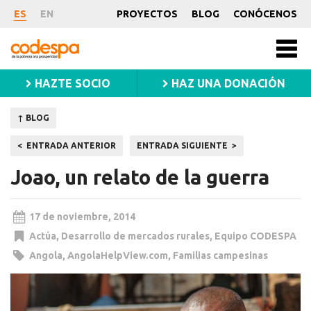
Noticia
ES
EN
PROYECTOS
BLOG
CONÓCENOS
CODESPA
Men
princ
HAZTE SOCIO
HAZ UNA DONACIÓN
↑ BLOG
Navegación
ENTRADA ANTERIOR
ENTRADA SIGUIENTE
de
Joao, un relato de la guerra
entradas
17 de noviembre, 2014
Actúa
,
Desarrollo de mercados rurales
,
Equipo CODESPA
Angola
,
AngolaHelpView.com
,
Familias campesinas