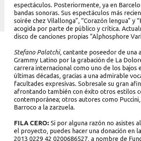
espectáculos. Posteriormente, ya en Barcelon
bandas sonoras. Sus espectáculos más reci
soirée chez Vilallonga”, “Corazón lengua” y 
acogida por parte de público y crítica. Actu
disco de canciones propias “Alphosphore Vari
Stefano Palatchi
, cantante poseedor de una 
Grammy Latino por la grabación de La Dolore
carrera internacional como uno de los bajos
últimas décadas, gracias a una admirable voca
facultades expresivas. Sobresale su gran afin
afrontando también con éxito otros estilos c
contemporánea; otros autores como Puccini, 
Barroco a la zarzuela.
FILA CERO:
Si por alguna razón no asistes a
el proyecto, puedes hacer una donación en la
2013 0229 42 0200686527, a nombre de Fun