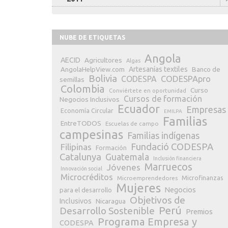
NUBE DE ETIQUETAS
Angola
AECID
Agricultores
Algas
Artesanías textiles
Banco de
AngolaHelpView.com
Bolivia
CODESPApro
CODESPA
semillas
Colombia
Curso
Conviértete en oportunidad
Cursos de formación
Negocios Inclusivos
Ecuador
Empresas
Economía Circular
EMILPA
Familias
EntreTODOS
Escuelas de campo
campesinas
Familias indígenas
Fundació CODESPA
Filipinas
Formación
Catalunya
Guatemala
Inclusión financiera
Marruecos
Jóvenes
Innovación social
Microcréditos
Microfinanzas
Microemprendedores
Mujeres
Negocios
para el desarrollo
Objetivos de
Inclusivos
Nicaragua
Perú
Desarrollo Sostenible
Premios
Programa Empresa y
CODESPA