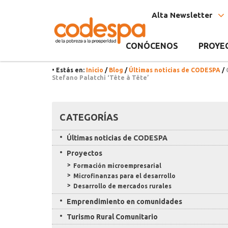
Noticia
CODESPA
Alta Newsletter
CONÓCENOS
PROYE
• Estás en:
Inicio
/
Blog
/
Últimas noticias de CODESPA
/
Stefano Palatchi ‘Tête à Tête’
Recursos
CATEGORÍAS
Últimas noticias de CODESPA
Proyectos
Formación microempresarial
Microfinanzas para el desarrollo
Desarrollo de mercados rurales
Emprendimiento en comunidades
Turismo Rural Comunitario