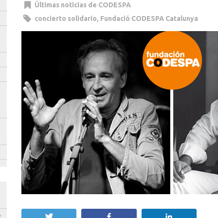
Últimas noticias de CODESPA
concierto solidario
,
Fundació CODESPA Catalunya
Twittear
Compartir
Compartir