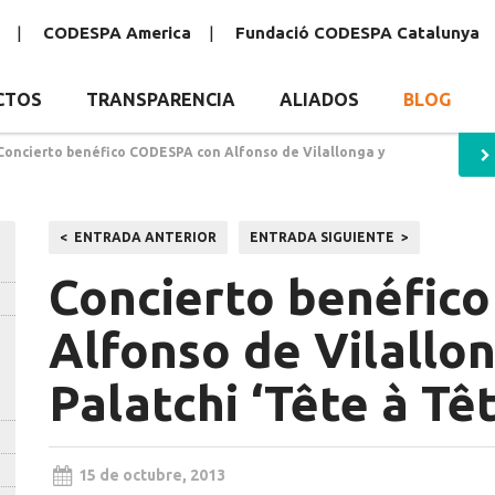
CODESPA America
Fundació CODESPA Catalunya
CTOS
TRANSPARENCIA
ALIADOS
BLOG
Concierto benéfico CODESPA con Alfonso de Vilallonga y
Navegación
ENTRADA ANTERIOR
ENTRADA SIGUIENTE
de
Concierto benéfic
entradas
Alfonso de Vilallo
Palatchi ‘Tête à Têt
15 de octubre, 2013