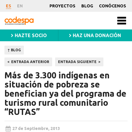
Noticia
ES
EN
PROYECTOS
BLOG
CONÓCENOS
CODESPA
Men
princ
HAZTE SOCIO
HAZ UNA DONACIÓN
↑ BLOG
Navegación
ENTRADA ANTERIOR
ENTRADA SIGUIENTE
de
Más de 3.300 indígenas en
entradas
situación de pobreza se
benefician ya del programa de
turismo rural comunitario
“RUTAS”
27 de Septiembre, 2013