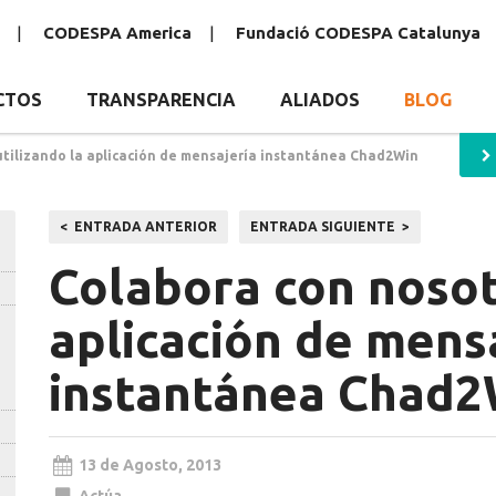
CODESPA America
Fundació CODESPA Catalunya
CTOS
TRANSPARENCIA
ALIADOS
BLOG
utilizando la aplicación de mensajería instantánea Chad2Win
Navegación
ENTRADA ANTERIOR
ENTRADA SIGUIENTE
de
Colabora con nosot
entradas
aplicación de mens
instantánea Chad2
13 de Agosto, 2013