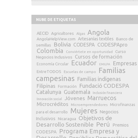
NUBE DE ETIQUETAS
Angola
AECID
Agricultores
Algas
Artesanías textiles
Banco de
AngolaHelpView.com
Bolivia
CODESPApro
CODESPA
semillas
Colombia
Curso
Conviértete en oportunidad
Cursos de formación
Negocios Inclusivos
Ecuador
Empresas
Economía Circular
EMILPA
Familias
EntreTODOS
Escuelas de campo
campesinas
Familias indígenas
Fundació CODESPA
Filipinas
Formación
Catalunya
Guatemala
Inclusión financiera
Marruecos
Jóvenes
Innovación social
Microcréditos
Microfinanzas
Microemprendedores
Mujeres
Negocios
para el desarrollo
Objetivos de
Inclusivos
Nicaragua
Perú
Desarrollo Sostenible
Premios
Programa Empresa y
CODESPA
Desarrollo