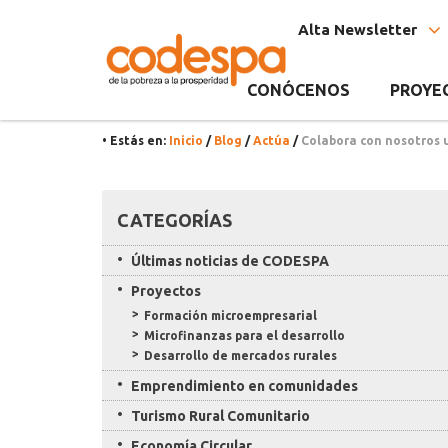
Noticia
CODESPA
Alta Newsletter
CONÓCENOS
PROYE
• Estás en:
Inicio
/
Blog
/
Actúa
/
Colabora con nosotros 
Recursos
CATEGORÍAS
Últimas noticias de CODESPA
Proyectos
Formación microempresarial
Microfinanzas para el desarrollo
Desarrollo de mercados rurales
Emprendimiento en comunidades
Turismo Rural Comunitario
Economía Circular