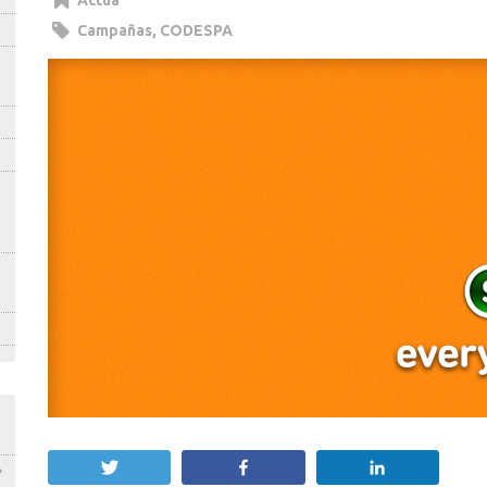
Actúa
Campañas
,
CODESPA
Twittear
Compartir
Compartir