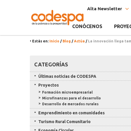
Noticia
CODESPA
Alta Newsletter
CONÓCENOS
PROYE
• Estás en:
Inicio
/
Blog
/
Actúa
/
La innovación llega tam
Recursos
CATEGORÍAS
Últimas noticias de CODESPA
Proyectos
Formación microempresarial
Microfinanzas para el desarrollo
Desarrollo de mercados rurales
Emprendimiento en comunidades
Turismo Rural Comunitario
Economía Circular