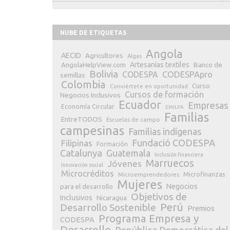
NUBE DE ETIQUETAS
Angola
AECID
Agricultores
Algas
Artesanías textiles
Banco de
AngolaHelpView.com
Bolivia
CODESPApro
CODESPA
semillas
Colombia
Curso
Conviértete en oportunidad
Cursos de formación
Negocios Inclusivos
Ecuador
Empresas
Economía Circular
EMILPA
Familias
EntreTODOS
Escuelas de campo
campesinas
Familias indígenas
Fundació CODESPA
Filipinas
Formación
Catalunya
Guatemala
Inclusión financiera
Marruecos
Jóvenes
Innovación social
Microcréditos
Microfinanzas
Microemprendedores
Mujeres
Negocios
para el desarrollo
Objetivos de
Inclusivos
Nicaragua
Perú
Desarrollo Sostenible
Premios
Programa Empresa y
CODESPA
Desarrollo