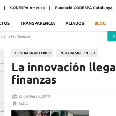
CODESPA America
Fundació CODESPA Catalunya
CTOS
TRANSPARENCIA
ALIADOS
BLOG
bién a las finanzas
Navegación
ENTRADA ANTERIOR
ENTRADA SIGUIENTE
de
La innovación llega
entradas
finanzas
25 de Marzo, 2013
Actúa