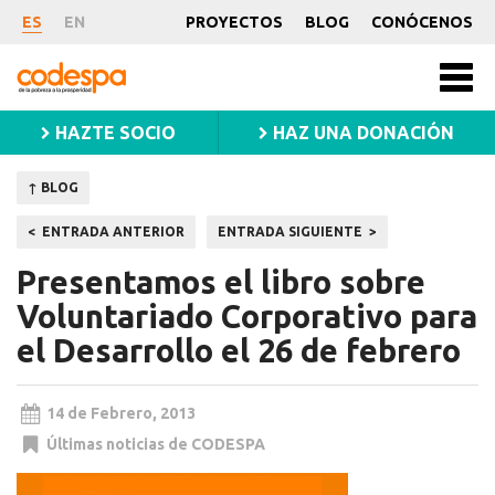
Noticia
ES
EN
PROYECTOS
BLOG
CONÓCENOS
CODESPA
Men
princ
HAZTE SOCIO
HAZ UNA DONACIÓN
↑ BLOG
Navegación
ENTRADA ANTERIOR
ENTRADA SIGUIENTE
de
Presentamos el libro sobre
entradas
Voluntariado Corporativo para
el Desarrollo el 26 de febrero
14 de Febrero, 2013
Últimas noticias de CODESPA