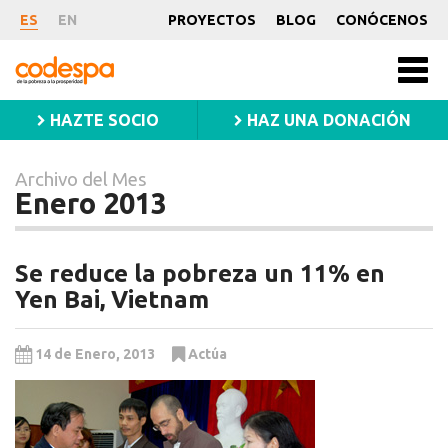
Archivo
ES
EN
PROYECTOS
BLOG
CONÓCENOS
del
CODESPA
Mes
Men
princ
Enero
HAZTE SOCIO
HAZ UNA DONACIÓN
2013
Archivo del Mes
Enero 2013
Se reduce la pobreza un 11% en
Yen Bai, Vietnam
14 de Enero, 2013
Actúa