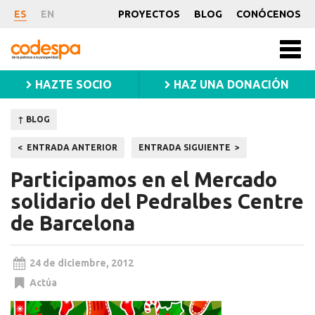
Noticia
ES
EN
PROYECTOS
BLOG
CONÓCENOS
CODESPA
Men
princ
HAZTE SOCIO
HAZ UNA DONACIÓN
↑ BLOG
Navegación
ENTRADA ANTERIOR
ENTRADA SIGUIENTE
de
Participamos en el Mercado
entradas
solidario del Pedralbes Centre
de Barcelona
24 de diciembre, 2012
Actúa