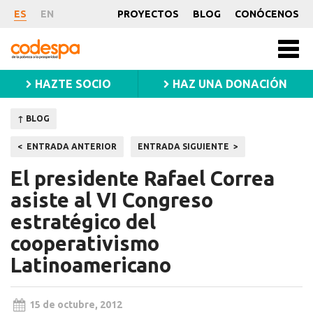
Noticia
ES
EN
PROYECTOS
BLOG
CONÓCENOS
CODESPA
Men
princ
HAZTE SOCIO
HAZ UNA DONACIÓN
↑ BLOG
Navegación
ENTRADA ANTERIOR
ENTRADA SIGUIENTE
de
El presidente Rafael Correa
entradas
asiste al VI Congreso
estratégico del
cooperativismo
Latinoamericano
15 de octubre, 2012