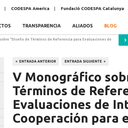
CODESPA America
Fundació CODESPA Catalunya
CTOS
TRANSPARENCIA
ALIADOS
BLOG
sobre "Diseño de Términos de Referencia para Evaluaciones de
Navegación
ENTRADA ANTERIOR
ENTRADA SIGUIENTE
de
V Monográfico sob
entradas
Términos de Refere
Evaluaciones de In
Cooperación para e