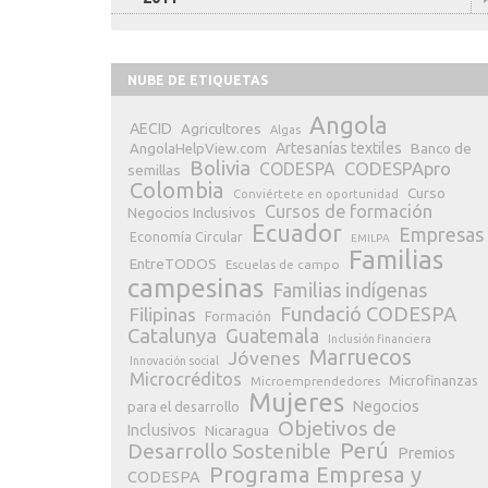
NUBE DE ETIQUETAS
Angola
AECID
Agricultores
Algas
Artesanías textiles
Banco de
AngolaHelpView.com
Bolivia
CODESPApro
CODESPA
semillas
Colombia
Curso
Conviértete en oportunidad
Cursos de formación
Negocios Inclusivos
Ecuador
Empresas
Economía Circular
EMILPA
Familias
EntreTODOS
Escuelas de campo
campesinas
Familias indígenas
Fundació CODESPA
Filipinas
Formación
Catalunya
Guatemala
Inclusión financiera
Marruecos
Jóvenes
Innovación social
Microcréditos
Microfinanzas
Microemprendedores
Mujeres
Negocios
para el desarrollo
Objetivos de
Inclusivos
Nicaragua
Perú
Desarrollo Sostenible
Premios
Programa Empresa y
CODESPA