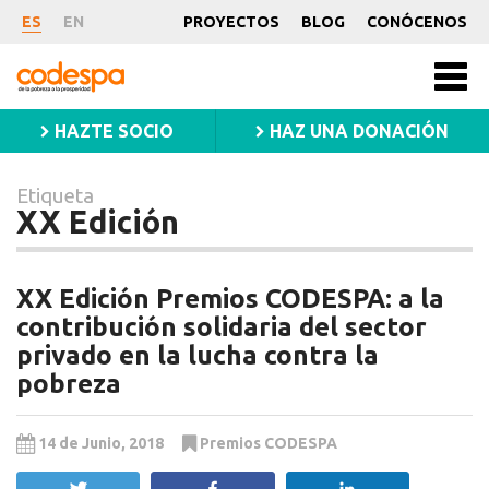
Etiqueta
ES
EN
PROYECTOS
BLOG
CONÓCENOS
XX
CODESPA
Men
Edición
princ
HAZTE SOCIO
HAZ UNA DONACIÓN
Etiqueta
XX Edición
XX Edición Premios CODESPA: a la
contribución solidaria del sector
privado en la lucha contra la
pobreza
14 de Junio, 2018
Premios CODESPA