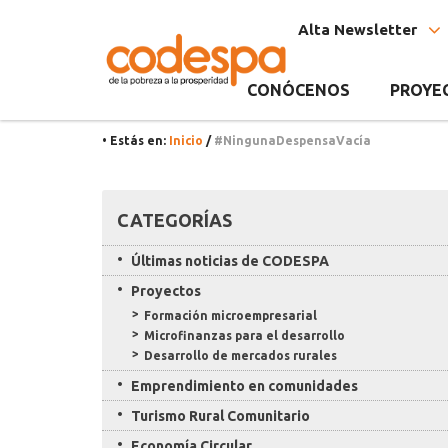
Etiqueta
CODESPA
Alta Newsletter
#NingunaDespensaV
CONÓCENOS
PROYE
• Estás en:
Inicio
/
#NingunaDespensaVacía
Recursos
CATEGORÍAS
Últimas noticias de CODESPA
Proyectos
Formación microempresarial
Microfinanzas para el desarrollo
Desarrollo de mercados rurales
Emprendimiento en comunidades
Turismo Rural Comunitario
Economía Circular