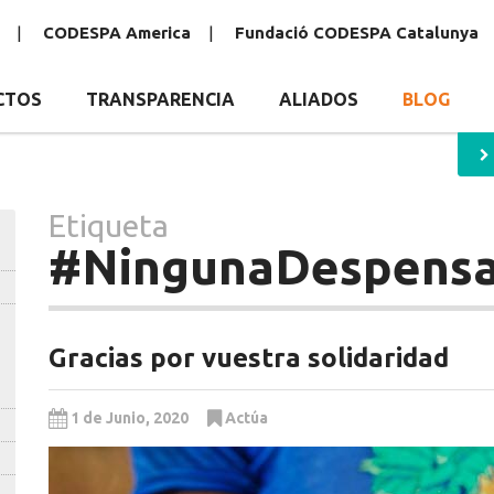
CODESPA America
Fundació CODESPA Catalunya
acía
CTOS
TRANSPARENCIA
ALIADOS
BLOG
Etiqueta
#NingunaDespensa
Gracias por vuestra solidaridad
1 de Junio, 2020
Actúa