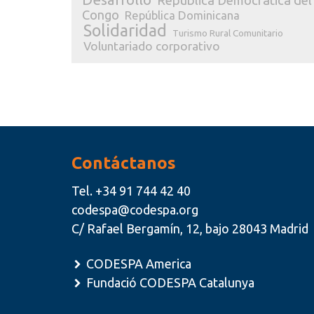
República Democrática del
Congo
República Dominicana
Solidaridad
Turismo Rural Comunitario
Voluntariado corporativo
Contáctanos
Tel.
+34 91 744 42 40
codespa@codespa.org
C/ Rafael Bergamín, 12, bajo 28043 Madrid
CODESPA America
Fundació CODESPA Catalunya