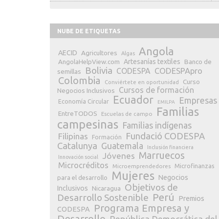
NUBE DE ETIQUETAS
Angola
AECID
Agricultores
Algas
Artesanías textiles
Banco de
AngolaHelpView.com
Bolivia
CODESPApro
CODESPA
semillas
Colombia
Curso
Conviértete en oportunidad
Cursos de formación
Negocios Inclusivos
Ecuador
Empresas
Economía Circular
EMILPA
Familias
EntreTODOS
Escuelas de campo
campesinas
Familias indígenas
Fundació CODESPA
Filipinas
Formación
Catalunya
Guatemala
Inclusión financiera
Marruecos
Jóvenes
Innovación social
Microcréditos
Microfinanzas
Microemprendedores
Mujeres
Negocios
para el desarrollo
Objetivos de
Inclusivos
Nicaragua
Perú
Desarrollo Sostenible
Premios
Programa Empresa y
CODESPA
Desarrollo