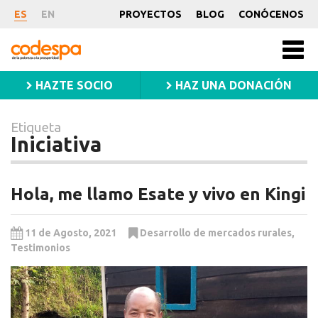
Etiqueta
ES
EN
PROYECTOS
BLOG
CONÓCENOS
Iniciativa
CODESPA
Men
princ
HAZTE SOCIO
HAZ UNA DONACIÓN
Etiqueta
Iniciativa
Hola, me llamo Esate y vivo en Kingi
11 de Agosto, 2021
Desarrollo de mercados rurales
,
Testimonios