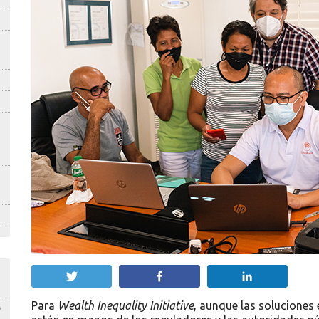
Twittear
Compartir
Compartir
Para
Wealth Inequality Initiative
, aunque las soluciones 