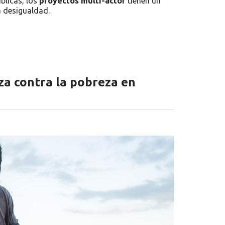
blicas, los
proyectos multi-actor
tienen un
a desigualdad.
za contra la pobreza en