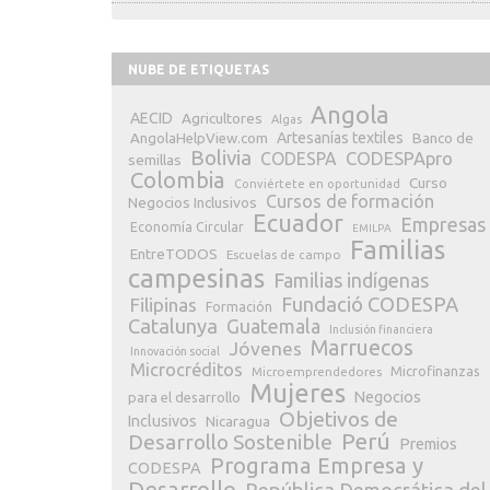
NUBE DE ETIQUETAS
Angola
AECID
Agricultores
Algas
Artesanías textiles
Banco de
AngolaHelpView.com
Bolivia
CODESPApro
CODESPA
semillas
Colombia
Curso
Conviértete en oportunidad
Cursos de formación
Negocios Inclusivos
Ecuador
Empresas
Economía Circular
EMILPA
Familias
EntreTODOS
Escuelas de campo
campesinas
Familias indígenas
Fundació CODESPA
Filipinas
Formación
Catalunya
Guatemala
Inclusión financiera
Marruecos
Jóvenes
Innovación social
Microcréditos
Microfinanzas
Microemprendedores
Mujeres
Negocios
para el desarrollo
Objetivos de
Inclusivos
Nicaragua
Perú
Desarrollo Sostenible
Premios
Programa Empresa y
CODESPA
Desarrollo