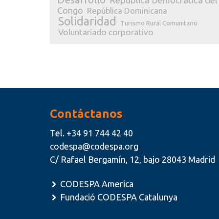
República Democrática del
Congo
República Dominicana
Solidaridad
Turismo Rural Comunitario
Voluntariado corporativo
Contáctanos
Tel.
+34 91 744 42 40
codespa@codespa.org
C/ Rafael Bergamín, 12, bajo 28043 Madrid
CODESPA America
Fundació CODESPA Catalunya