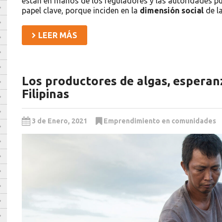
están en manos de los reguladores y las autoridades pú
papel clave, porque inciden en la
dimensión social
de l
LEER MÁS
Los productores de algas, esperan
Filipinas
3 de Enero, 2021
Emprendimiento en comunidades