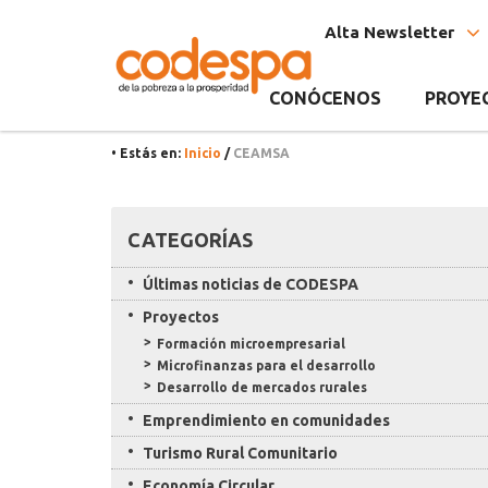
Etiqueta
CODESPA
Alta Newsletter
CEAMSA
CONÓCENOS
PROYE
• Estás en:
Inicio
/
CEAMSA
Recursos
CATEGORÍAS
Últimas noticias de CODESPA
Proyectos
Formación microempresarial
Microfinanzas para el desarrollo
Desarrollo de mercados rurales
Emprendimiento en comunidades
Turismo Rural Comunitario
Economía Circular