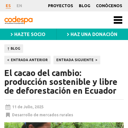
Noticia
ES
EN
PROYECTOS
BLOG
CONÓCENOS
CODESPA
Men
princ
HAZTE SOCIO
HAZ UNA DONACIÓN
↑ BLOG
Navegación
ENTRADA ANTERIOR
ENTRADA SIGUIENTE
de
El cacao del cambio:
entradas
producción sostenible y libre
de deforestación en Ecuador
11 de Julio, 2025
Desarrollo de mercados rurales