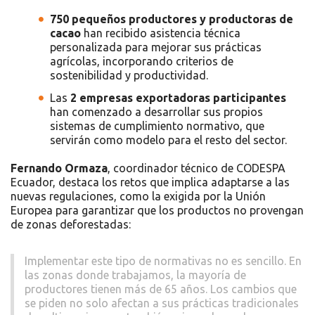
750 pequeños productores y productoras de
cacao
han recibido asistencia técnica
personalizada para mejorar sus prácticas
agrícolas, incorporando criterios de
sostenibilidad y productividad.
Las
2 empresas exportadoras participantes
han comenzado a desarrollar sus propios
sistemas de cumplimiento normativo, que
servirán como modelo para el resto del sector.
Fernando Ormaza
, coordinador técnico de CODESPA
Ecuador, destaca los retos que implica adaptarse a las
nuevas regulaciones, como la exigida por la Unión
Europea para garantizar que los productos no provengan
de zonas deforestadas:
Implementar este tipo de normativas no es sencillo. En
las zonas donde trabajamos, la mayoría de
productores tienen más de 65 años. Los cambios que
se piden no solo afectan a sus prácticas tradicionales