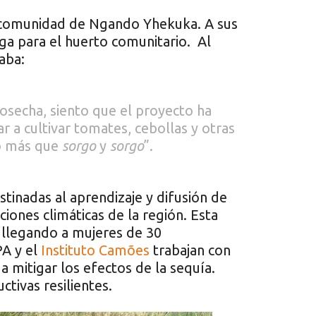
la comunidad de Ngando Yhekuka. A sus
ga para el huerto comunitario. Al
aba:
osecha, siento que el proyecto ha
 a cultivar tomates, cebollas y otras
o más que
sorgo
y
sorgo
”.
stinadas al aprendizaje y difusión de
ciones climáticas de la región. Esta
 llegando a mujeres de 30
A y el
Instituto Camões
trabajan con
a mitigar los efectos de la sequía.
tivas resilientes.