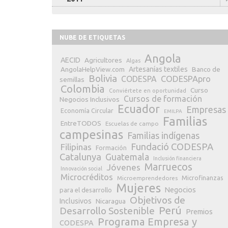
NUBE DE ETIQUETAS
Angola
AECID
Agricultores
Algas
Artesanías textiles
Banco de
AngolaHelpView.com
Bolivia
CODESPApro
CODESPA
semillas
Colombia
Curso
Conviértete en oportunidad
Cursos de formación
Negocios Inclusivos
Ecuador
Empresas
Economía Circular
EMILPA
Familias
EntreTODOS
Escuelas de campo
campesinas
Familias indígenas
Fundació CODESPA
Filipinas
Formación
Catalunya
Guatemala
Inclusión financiera
Marruecos
Jóvenes
Innovación social
Microcréditos
Microfinanzas
Microemprendedores
Mujeres
Negocios
para el desarrollo
Objetivos de
Inclusivos
Nicaragua
Perú
Desarrollo Sostenible
Premios
Programa Empresa y
CODESPA