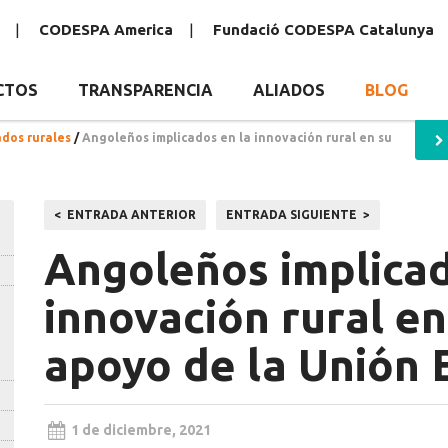
CODESPA America
Fundació CODESPA Catalunya
CTOS
TRANSPARENCIA
ALIADOS
BLOG
ados rurales
/
Angoleños implicados en la innovación rural en su
Navegación
ENTRADA ANTERIOR
ENTRADA SIGUIENTE
de
Angoleños implicad
entradas
innovación rural en
apoyo de la Unión
1 de diciembre, 2021