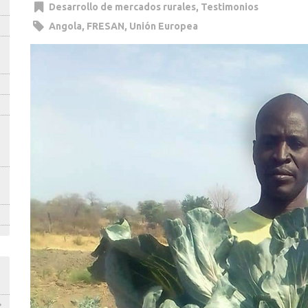
Desarrollo de mercados rurales
,
Testimonios
Angola
,
FRESAN
,
Unión Europea