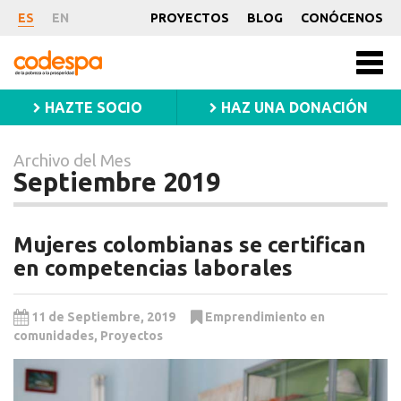
Archivo
ES
EN
PROYECTOS
BLOG
CONÓCENOS
del
CODESPA
Mes
Men
princ
Septiembre
HAZTE SOCIO
HAZ UNA DONACIÓN
2019
Archivo del Mes
Septiembre 2019
Mujeres colombianas se certifican
en competencias laborales
11 de Septiembre, 2019
Emprendimiento en
comunidades
,
Proyectos