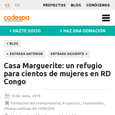
Noticia
ES
EN
PROYECTOS
BLOG
CONÓCENOS
CODESPA
Men
princ
HAZTE SOCIO
HAZ UNA DONACIÓN
↑ BLOG
Navegación
ENTRADA ANTERIOR
ENTRADA SIGUIENTE
de
Casa Marguerite: un refugio
entradas
para cientos de mujeres en RD
Congo
10 de Junio, 2019
Formación microempresarial
,
Proyectos
,
Testimonios
,
Últimas noticias de CODESPA