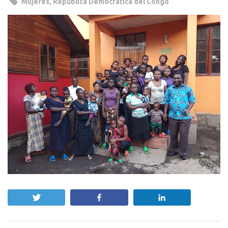
Mujeres
,
República Democrática del Congo
Twittear
Compartir
Compartir