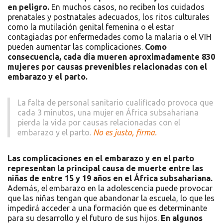
en peligro.
En muchos casos, no reciben los cuidados
prenatales y postnatales adecuados, los ritos culturales
como la mutilación genital femenina o el estar
contagiadas por enfermedades como la malaria o el VIH
pueden aumentar las complicaciones.
Como
consecuencia, cada día mueren aproximadamente 830
mujeres por causas prevenibles relacionadas con el
embarazo y el parto.
La falta de personal sanitario cualificado provoca que
cada 3 minutos, una mujer en África subsahariana
pierda la vida por causas relacionadas con el
embarazo y el parto.
No es justo, firma.
Las complicaciones en el embarazo y en el parto
representan la principal causa de muerte entre las
niñas de entre 15 y 19 años en el África subsahariana.
Además, el embarazo en la adolescencia puede provocar
que las niñas tengan que abandonar la escuela, lo que les
impedirá acceder a una formación que es determinante
para su desarrollo y el futuro de sus hijos.
En algunos