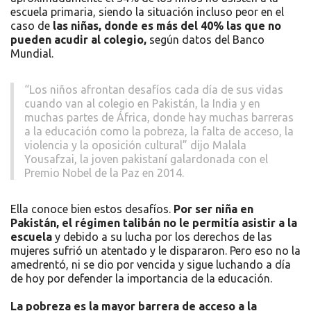
escuela primaria, siendo la situación incluso peor en el
caso de
las niñas, donde es más del 40% las que no
pueden acudir al colegio,
según datos del Banco
Mundial.
“Los niños afrontan desafíos cada día de sus vidas
cuando van al colegio en Pakistán, la India y en
muchas partes de África, donde hay muchas barreras
a la educación como la pobreza, la falta de acceso, la
violencia y la oposición cultural” dijo Malala
Yousafzai, la joven pakistaní galardonada con el
Premio Nobel de la Paz en 2014.
Ella conoce bien estos desafíos.
Por ser niña en
Pakistán, el régimen talibán no le permitía asistir a la
escuela
y debido a su lucha por los derechos de las
mujeres sufrió un atentado y le dispararon. Pero eso no la
amedrentó, ni se dio por vencida y sigue luchando a día
de hoy por defender la importancia de la educación.
La pobreza es la mayor barrera de acceso a la