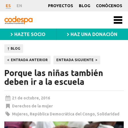
Noticia
ES
EN
PROYECTOS
BLOG
CONÓCENOS
CODESPA
Men
princ
HAZTE SOCIO
HAZ UNA DONACIÓN
↑ BLOG
Navegación
ENTRADA ANTERIOR
ENTRADA SIGUIENTE
de
Porque las niñas también
entradas
deben ir a la escuela
21 de octubre, 2016
Derechos de la mujer
Mujeres
,
República Democrática del Congo
,
Solidaridad