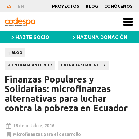
Noticia
ES
EN
PROYECTOS
BLOG
CONÓCENOS
CODESPA
Men
princ
HAZTE SOCIO
HAZ UNA DONACIÓN
↑ BLOG
Navegación
ENTRADA ANTERIOR
ENTRADA SIGUIENTE
de
Finanzas Populares y
entradas
Solidarias: microfinanzas
alternativas para luchar
contra la pobreza en Ecuador
18 de octubre, 2016
Microfinanzas para el desarrollo