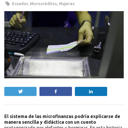
Ecuador
,
Microcréditos
,
Mujeres
Twittear
Compartir
Compartir
El sistema de las microfinanzas podría explicarse de
manera sencilla y didáctica con un cuento
protagonizado por elefantes y hormigas.
En esta historia,