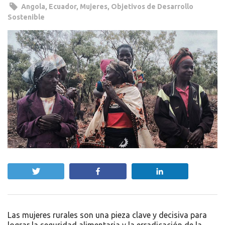
Angola
,
Ecuador
,
Mujeres
,
Objetivos de Desarrollo
Sostenible
Twittear
Compartir
Compartir
Las mujeres rurales son una pieza clave y decisiva para
lograr la seguridad alimentaria y la erradicación de la