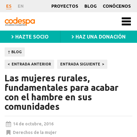
Noticia
ES
EN
PROYECTOS
BLOG
CONÓCENOS
CODESPA
Men
princ
HAZTE SOCIO
HAZ UNA DONACIÓN
↑ BLOG
Navegación
ENTRADA ANTERIOR
ENTRADA SIGUIENTE
de
Las mujeres rurales,
entradas
fundamentales para acabar
con el hambre en sus
comunidades
14 de octubre, 2016
Derechos de la mujer