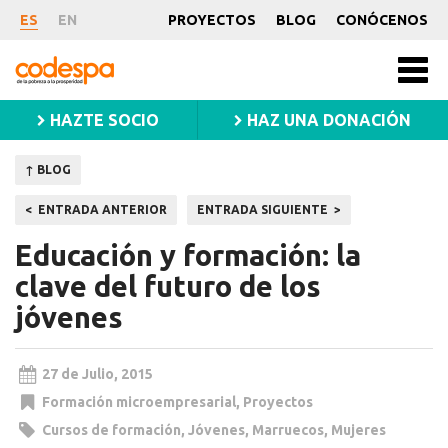
Noticia
ES
EN
PROYECTOS
BLOG
CONÓCENOS
CODESPA
Men
princ
HAZTE SOCIO
HAZ UNA DONACIÓN
↑ BLOG
Navegación
ENTRADA ANTERIOR
ENTRADA SIGUIENTE
de
Educación y formación: la
entradas
clave del futuro de los
jóvenes
27 de Julio, 2015
Formación microempresarial
,
Proyectos
Cursos de formación
,
Jóvenes
,
Marruecos
,
Mujeres